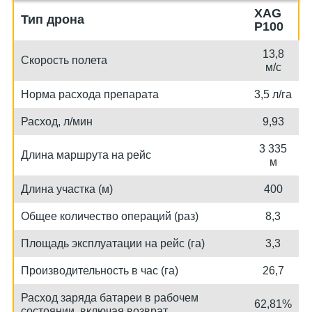
XAG
Тип дрона
P100
13,8
Скорость полета
м/c
Норма расхода препарата
3,5 л/га
Расход, л/мин
9,93
3 335
Длина маршрута на рейс
м
Длина участка (м)
400
Общее количество операций (раз)
8,3
Площадь эксплуатации на рейс (га)
3,3
Производительность в час (га)
26,7
Расход заряда батареи в рабочем
62,81%
состоянии, включая возврат