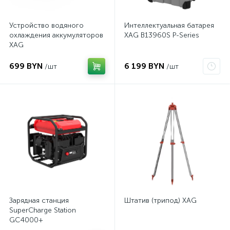
Устройство водяного
Интеллектуальная батарея
охлаждения аккумуляторов
XAG B13960S P-Series
XAG
699 BYN
6 199 BYN
/шт
/шт
Зарядная станция
Штатив (трипод) XAG
SuperCharge Station
GC4000+