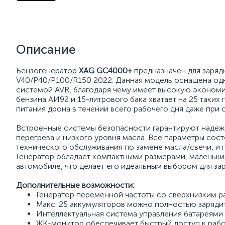
Описание
Бензогенератор
XAG GC4000+
предназначен для заряд
V40/P40/P100/R150 2022. Данная модель оснащена од
системой AVR, благодаря чему имеет высокую экономич
бензина АИ92 и 15-литрового бака хватает на 25 таких
питания дрона в течении всего рабочего дня даже при
Встроенные системы безопасности гарантируют надеж
перегрева и низкого уровня масла. Все параметры сос
технического обслуживания по замене масла/свечи, и п
Генератор обладает компактными размерами, маленьки
автомобиле, что делает его идеальным выбором для зар
Дополнительные возможности:
Генератор переменной частоты со сверхнизким ра
Макс. 25 аккумуляторов можно полностью зарядит
Интеллектуальная система управления батареями
ЖК-монитор обеспечивает быстрый доступ к раб