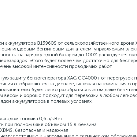
ки аккумулятора B13960S от сельскохозяйственного дрона
ноцилиндровым бензиновым двигателем, управляемым элек
ность: на зарядку одной батареи до 100% расходуется око
 перезарядок. Этого будет более чем достаточно для беспе
 очень высокой интенсивности проводимых работ.
ную защиту бензогенератора XAG GC4000+ от перегрузок п
тояния отображаются на дисплее, включая напоминания о 
ользователю будет легко разобраться в этом даже без чтен
м весом и хорошо подходит для перевозки в любом легков
ядки аккумуляторов в полевых условиях.
сходом топлива 0,6 л/кВтч
ь при полном баке объемом 15 л. бензина
 XBMS, безопасная и надежная
очему состоянию и напоминание о техническом обслужива