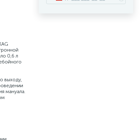
 XAG
тронной
ло 0,6 л
ребойного
о выходу,
проведении
ия мануала.
ом
нии